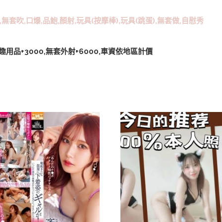
,無套吹,口爆,品鮑,顏射,玩具(按摩棒),玩具(跳蛋),無套做,自慰秀
,情趣用品+3000,無套外射+6000,車資依地區計價