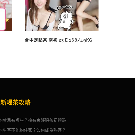
台中定點茶 南初 23 E 168/49KG
最新喝茶攻略
約禁忌有哪些？擁有良好喝茶初體驗
何生客不能約住家？如何成為熟客？