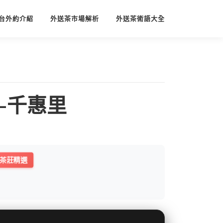
台外約介紹
外送茶市場解析
外送茶術語大全
-千惠里
茶莊精選