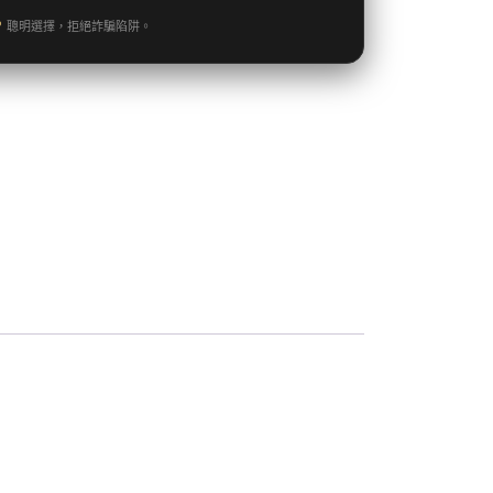
聰明選擇，拒絕詐騙陷阱。