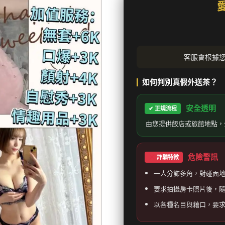
客服會根據
如何判別真假外送茶？
安全透明
✔ 正規流程
由您提供飯店或旅館地點，
危險警訊
詐騙特徵
一人分飾多角，對碰面
要求拍攝房卡照片後，
以各種名目與藉口，要