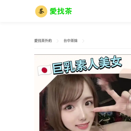
跳
至
主
要
內
容
愛找茶外約
台中茶妹