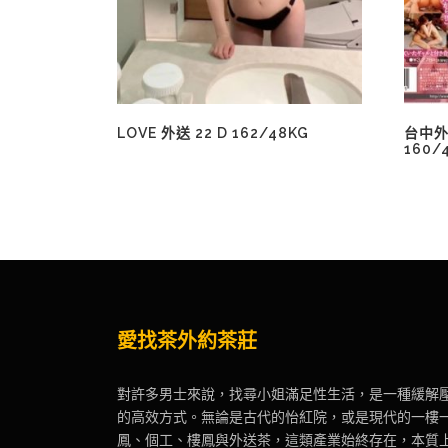
LOVE 外送 22 D 162/48KG
台中外
160/
愛找茶外約茶莊
對許多男士來說，找尋小姐滿足性生活，是一種緩解
的高效方式。無論是古代的怡紅院，或是現代的一樓
鳳、個工、樓鳳與外送茶，這類產業始終存在，本質