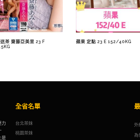
送茶 齋藤亞美里 23 F
蘋果 定點 23 E 152/40KG
45KG
全省名單
壓力
台北茶妹
外
一
桃園茶妹
為
上是