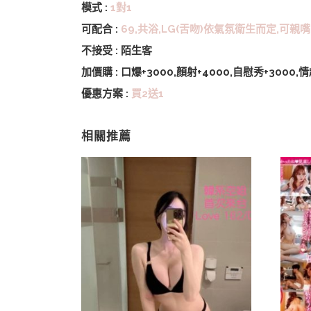
模式 :
1對1
可配合 :
69,共浴,LG(舌吻)依氣氛衛生而定,可親嘴
不接受 : 陌生客
加價購 : 口爆+3000,顏射+4000,自慰秀+3000
優惠方案 :
買2送1
相關推薦