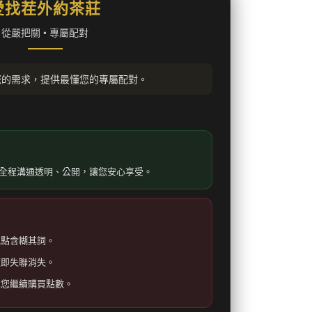
愛找茬外約茶莊
從嚴把關 • 專屬配對
您的需求，提供最懂您的專屬配對。
全程溝通透明、公開，讓您安心享受。
地點含糊其詞。
隨即失聯消失。
求您繼續購買點數。