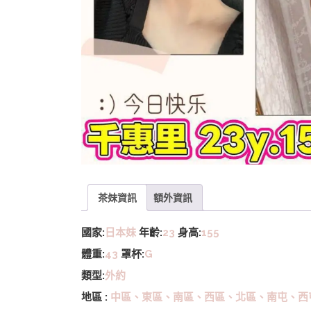
茶妹資訊
額外資訊
國家:
日本妹
年齡:
23
身高:
155
體重:
43
罩杯:
G
類型:
外約
地區 :
中區、東區、南區、西區、北區、南屯、西