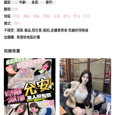
國家:
台妹
年齡:
21
身高:
172
罩杯:
D
類型:
外約
地區 :
中區、東區、南區、西區、北區、南屯、西屯、北屯
模式 :
1對1
不接受 : 酒客,毒品,陌生客,偷拍,皮膚異常者,性癖好特殊者
加價購 : 車資依地區計價
相關推薦