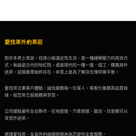
愛找茶外約茶莊
對許多男士來說，找尋小姐滿足性生活，是一種緩解壓力的高效方
式。無論是古代的怡紅院，或是現代的一樓一鳳、個工、樓鳳與外
送茶，這類產業始終存在，本質上是為了解決生理供需平衡。
愛找茶注重客戶體驗，誠信服務每一位客人，客製化推薦高品質妹
妹，給您帝王般服務與享受。
公司據點遍布全台縣市，在地經營，汽車旅館、飯店、住家都可以
享受外送茶。
選擇愛找茶，全省外約妹隨時隨地為您提供全套服務。