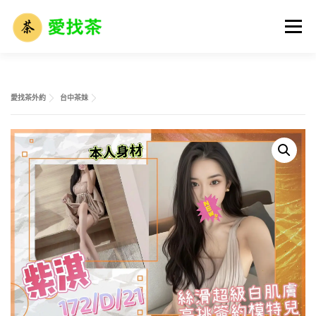
跳
至
選單
主
要
內
容
首頁
全省名單
外送茶攻略
全台外約介紹
愛找茶外約
台中茶妹
外送茶市場解析
外送茶術語大全