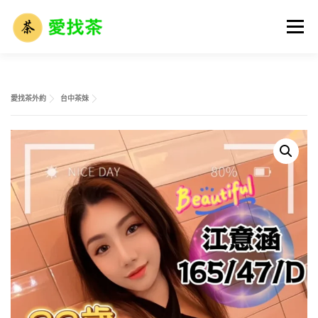
跳
至
選單
主
要
內
容
首頁
全省名單
外送茶攻略
全台外約介紹
愛找茶外約
台中茶妹
外送茶市場解析
外送茶術語大全