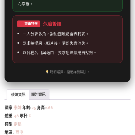
心享受。
危險警訊
詐騙特徵
一人分飾多角，對碰面地點含糊其詞。
要求拍攝房卡照片後，隨即失聯消失。
以各種名目與藉口，要求您繼續購買點數。
聰明選擇，拒絕詐騙陷阱。
茶妹資訊
額外資訊
國家:
泰妹
年齡:
25
身高:
166
體重:
48
罩杯:
D
類型:
定點
地區 :
西屯