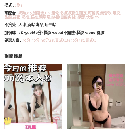
模式 :
1對1
可配合 :
奶砲,69,殘廢澡,LG(舌吻)依氣氛衛生而定,可親嘴,無套吹,足交,
品鮑,舔蛋,奶推,屁推,深喉嚨,絲襪(自備免付),攝影,快餐,2S
不接受 : 入珠,酒客,毒品,陌生客
加價購 : 2S+500(60分),攝影+1000(不露臉),攝影+2000(露臉)
優惠方案 :
30分,50分,90分2S,買2送1(150分3S),買3送1
相關推薦