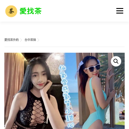
跳
至
選單
主
要
內
容
首頁
全省名單
外送茶攻略
全台外約介紹
愛找茶外約
台中茶妹
外送茶市場解析
外送茶術語大全