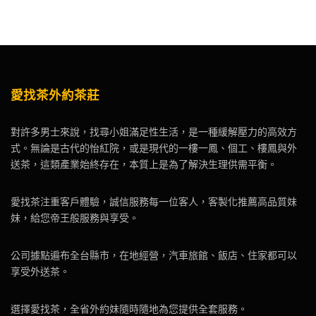
愛找茶外約茶莊
對許多男士來說，找尋小姐滿足性生活，是一種緩解壓力的高效方
式。無論是古代的怡紅院，或是現代的一樓一鳳、個工、樓鳳與外
送茶，這類產業始終存在，本質上是為了解決生理供需平衡。
愛找茶注重客戶體驗，誠信服務每一位客人，客製化推薦高品質妹
妹，給您帝王般服務與享受。
公司據點遍布全台縣市，在地經營，汽車旅館、飯店、住家都可以
享受外送茶。
選擇愛找茶，全省外約妹隨時隨地為您提供全套服務。