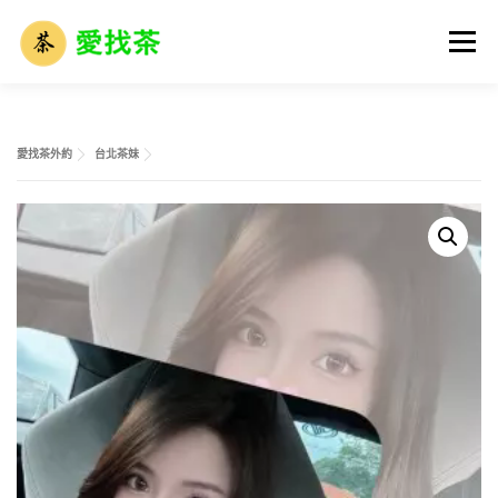
跳
至
選單
主
要
內
容
首頁
全省名單
外送茶攻略
全台外約介紹
愛找茶外約
台北茶妹
外送茶市場解析
外送茶術語大全