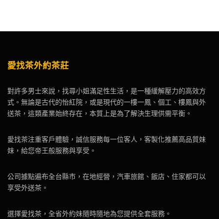
愛找茶外約茶莊
對許多男士來說，找尋小姐滿足性生活，是一種緩解壓力的高效方
式。無論是古代的怡紅院，或是現代的一樓一鳳、個工、樓鳳與外
送茶，這類產業始終存在，本質上是為了解決生理供需平衡。
愛找茶注重客戶體驗，誠信服務每一位客人，客製化推薦高品質妹
妹，給您帝王般服務與享受。
公司據點遍布全台縣市，在地經營，汽車旅館、飯店、住家都可以
享受外送茶。
選擇愛找茶，全省外約妹隨時隨地為您提供全套服務。