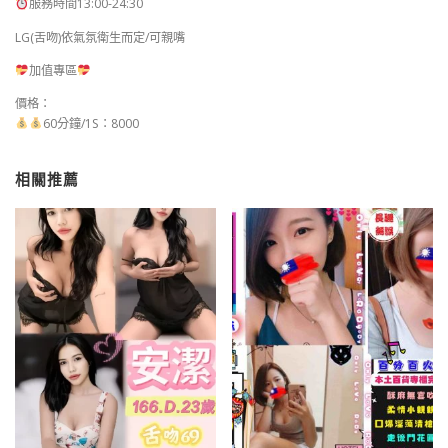
服務時間13:00-24:30
LG(舌吻)依氣氛衛生而定/可親嘴
加值專區
價格：
60分鐘/1S：8000
相關推薦