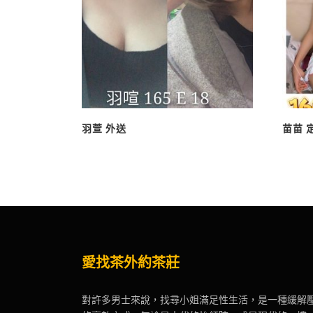
羽萱 外送
苗苗 定
愛找茶外約茶莊
對許多男士來說，找尋小姐滿足性生活，是一種緩解