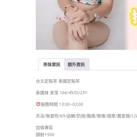
茶妹資訊
額外資訊
台北定點茶
泰國定點茶
泰國妹 安潔 166/45/D/23Y
服務時間 13:00~02:00
共浴/無套吹/69/品鮑/奶炮/胸推/臀推/按摩/戴套做/
加值專區
顏射+500