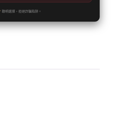
聰明選擇，拒絕詐騙陷阱。