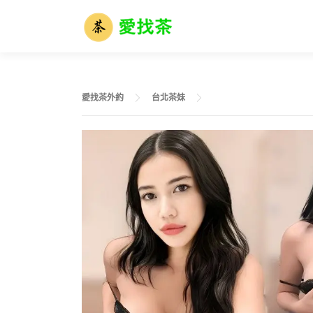
跳
至
主
要
內
容
愛找茶外約
台北茶妹