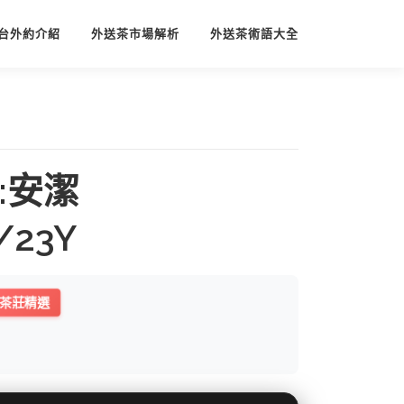
台外約介紹
外送茶市場解析
外送茶術語大全
:安潔
/23Y
茶莊精選