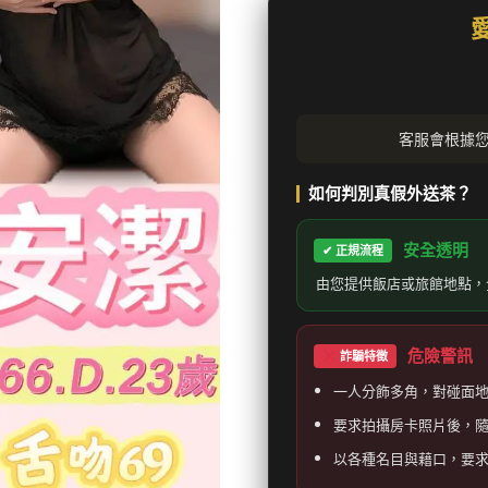
客服會根據
如何判別真假外送茶？
安全透明
✔ 正規流程
由您提供飯店或旅館地點，
危險警訊
詐騙特徵
一人分飾多角，對碰面
要求拍攝房卡照片後，
以各種名目與藉口，要