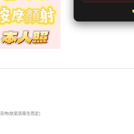
LG舌吻(依氣氛衛生而定)