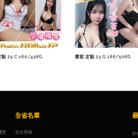
點 25 C 160/45KG
寶妮 定點 23 G 166/50KG
全省名單
壓力
台北茶妹
外