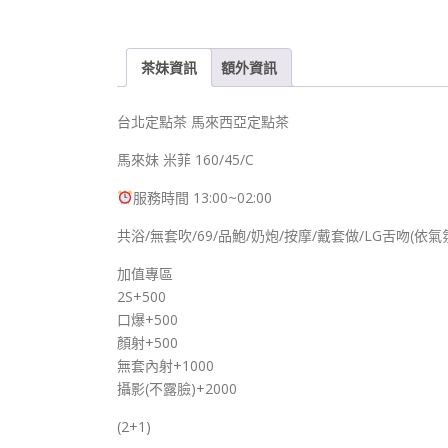
茶妹資訊
額外資訊
台北定點茶 馬來西亞定點茶
馬來妹 米菲 160/45/C
服務時間 13:00~02:00
共浴/無套吹/69/品鮑/奶炮/按摩/戴套做/LG舌吻(依
加值專區
2S+500
口爆+500
顏射+500
無套內射+1000
攝影(不露臉)+2000
(2+1)