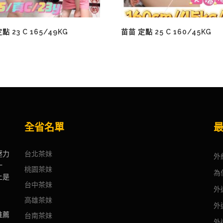
點 23 C 165/49KG
苗苗 定點 25 C 160/45KG
全省名單
壓力
台北茶妹
外
一
桃園茶妹
為
上是
台中茶妹
外
高雄茶妹
外
推薦
台南茶妹
外