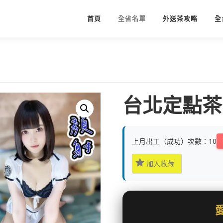
首頁
全省名單
外送茶攻略
全
台北定點茶:
上月出工（成功）次數：10
加入收藏