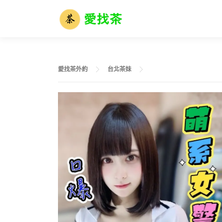
跳
至
主
要
內
容
愛找茶外約
台北茶妹