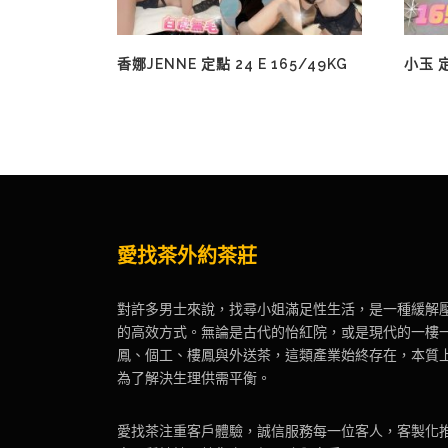
香娜JENNE 定點 24 E 165/49KG
小玉 定
愛找茶外約茶莊
對許多男士來說，找尋小姐滿足性生活，是一種緩解
的高效方式。無論是古代的怡紅院，或是現代的一樓
鳳、個工、樓鳳與外送茶，這類產業始終存在，本質
為了解決生理供需平衡。
愛找茶注重客戶體驗，誠信服務每一位客人，客製化