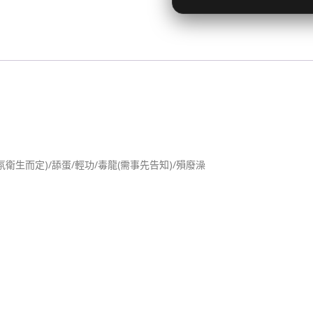
氣氛衛生而定)/舔蛋/輕功/毒龍(需事先告知)/殞廢澡