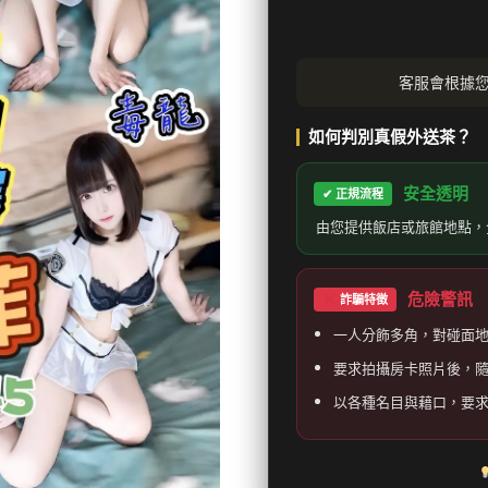
客服會根據
如何判別真假外送茶？
安全透明
✔ 正規流程
由您提供飯店或旅館地點，
危險警訊
詐騙特徵
一人分飾多角，對碰面
要求拍攝房卡照片後，
以各種名目與藉口，要