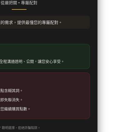
從嚴把關 • 專屬配對
您的需求，提供最懂您的專屬配對。
全程溝通透明、公開，讓您安心享受。
地點含糊其詞。
隨即失聯消失。
求您繼續購買點數。
聰明選擇，拒絕詐騙陷阱。