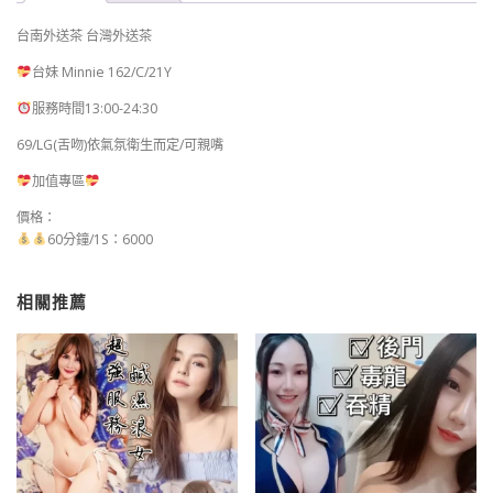
台南外送茶 台灣外送茶
台妹 Minnie 162/C/21Y
服務時間13:00-24:30
69/LG(舌吻)依氣氛衛生而定/可親嘴
加值專區
價格：
60分鐘/1S：6000
相關推薦