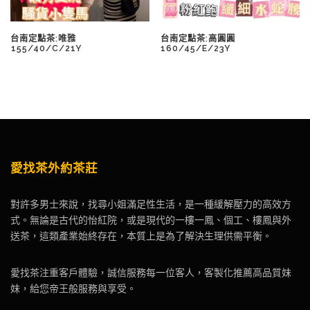
台南定點茶:唯雅
台南定點茶:高圓圓
️155/40/C/21Y
160/45/E/23Y
愛找茶外約茶莊
對許多男士來說，找尋小姐滿足性生活，是一種緩解壓力的高效方
式。無論是古代的怡紅院，或是現代的一樓一鳳、個工、樓鳳與外
送茶，這類產業始終存在，本質上是為了解決生理供需平衡。
愛找茶注重客戶體驗，誠信服務每一位客人，客製化推薦高品質妹
妹，給您帝王般服務與享受。