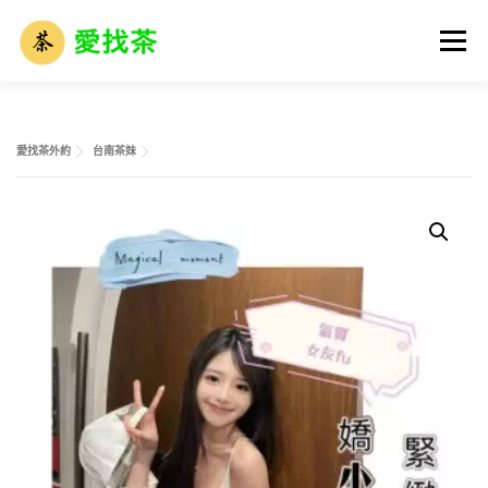
跳
至
選單
主
要
內
容
首頁
全省名單
外送茶攻略
全台外約介紹
愛找茶外約
台南茶妹
外送茶市場解析
外送茶術語大全