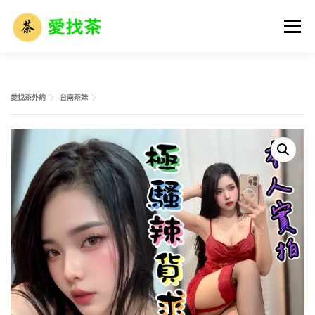
跳
至
選單
主
要
內
容
首頁
全省名單
外送茶攻略
全台外約介紹
愛找茶外約
台南茶妹
外送茶市場解析
外送茶術語大全