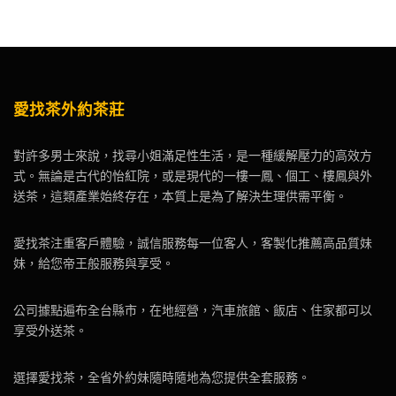
愛找茶外約茶莊
對許多男士來說，找尋小姐滿足性生活，是一種緩解壓力的高效方
式。無論是古代的怡紅院，或是現代的一樓一鳳、個工、樓鳳與外
送茶，這類產業始終存在，本質上是為了解決生理供需平衡。
愛找茶注重客戶體驗，誠信服務每一位客人，客製化推薦高品質妹
妹，給您帝王般服務與享受。
公司據點遍布全台縣市，在地經營，汽車旅館、飯店、住家都可以
享受外送茶。
選擇愛找茶，全省外約妹隨時隨地為您提供全套服務。