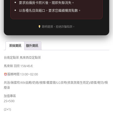
要求拍攝房卡照片後，隨即失聯消失。
以各種名目與藉口，要求您繼續購買點數。
聰明選擇，拒絕詐騙陷阱。
茶妹資訊
額外資訊
台南定點茶 馬來西亞定點茶
馬來妹 羽欣 158/45/E
服務時間 13:00~02:00
共浴/無套吹/69/品鮑/奶炮/按摩/戴套做/LG舌吻(依氣氛衛生而定)/舔蛋/輕功/殞
廢澡
加值專區
2S+500
(2+1)