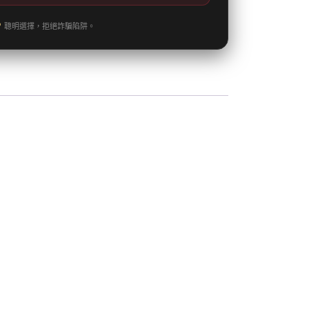
聰明選擇，拒絕詐騙陷阱。