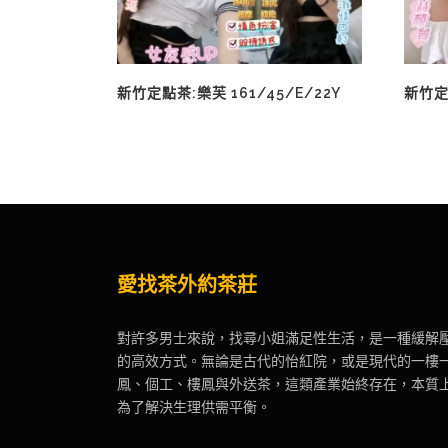
新竹定點茶:樂芙 161/45/E/22Y
新竹定點
愛找茶外約茶莊
對許多男士來說，找尋小姐滿足性生活，是一種緩解
的高效方式。無論是古代的怡紅院，或是現代的一樓
鳳、個工、樓鳳與外送茶，這類產業始終存在，本質
為了解決生理供需平衡。