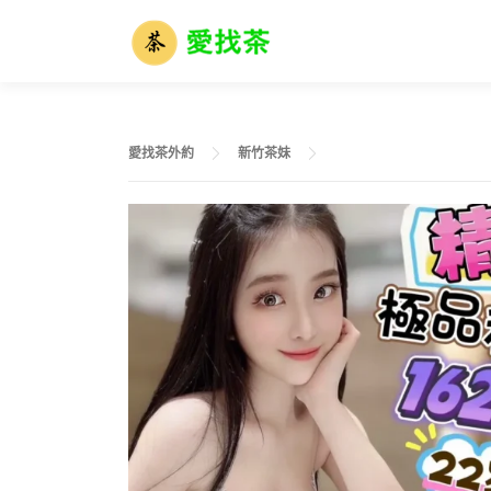
跳
至
主
要
內
容
愛找茶外約
新竹茶妹