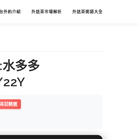
台外約介紹
外送茶市場解析
外送茶術語大全
:水多多
/22Y
茶莊精選