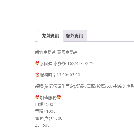
茶妹資訊
額外資訊
新竹定點茶 泰國定點茶
泰國妹 水多多 162/43/E/22Y
服務時間13:00~03:00
親嘴(依氣氛衛生而定)/奶砲/毒龍/按摩/69/共浴/無套
加值服務
口爆+500
吞精+1000
無套(內)+1000
2S+500