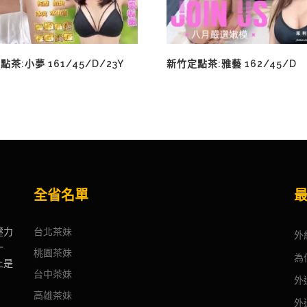
茶:小夢 161/45/D/23Y
新竹定點茶:雅藝 162/45/D
全省名單
壓力
台北茶妹
外
一
桃園茶妹
為
上是
台中茶妹
外
高雄茶妹
外