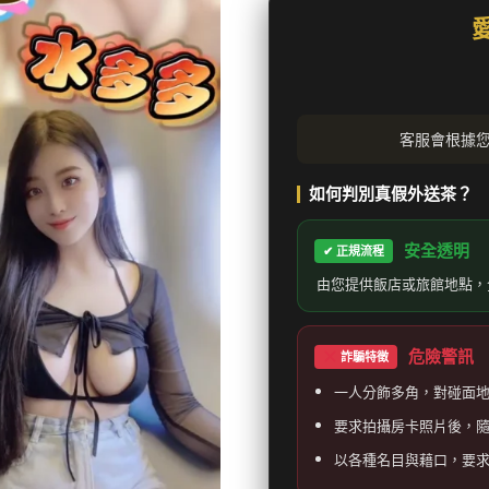
客服會根據
如何判別真假外送茶？
安全透明
✔ 正規流程
由您提供飯店或旅館地點，
危險警訊
詐騙特徵
一人分飾多角，對碰面
要求拍攝房卡照片後，
以各種名目與藉口，要