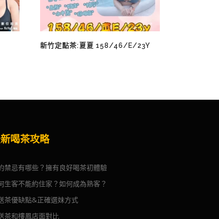
新竹定點茶:夏夏 158/46/E/23Y
最新喝茶攻略
約禁忌有哪些？擁有良好喝茶初體驗
何生客不能約住家？如何成為熟客？
送茶優缺點&正確選妹方式
送茶和樓鳳店面對比