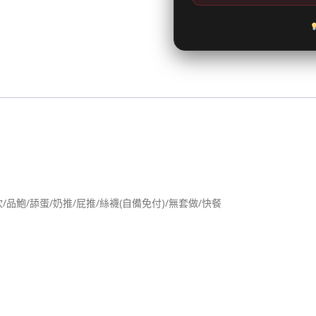
吹/品鮑/舔蛋/奶推/屁推/絲襪(自備免付)/無套做/快餐