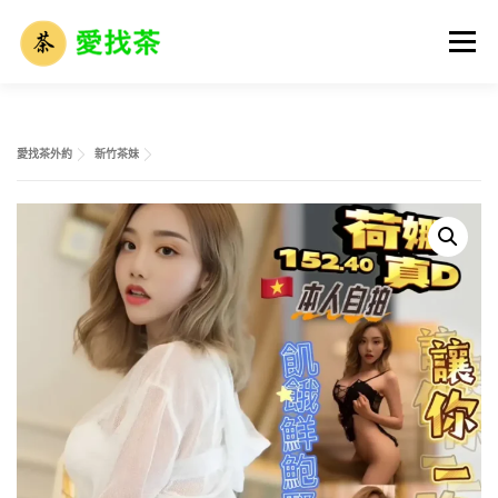
跳
至
選單
主
要
內
容
首頁
全省名單
外送茶攻略
全台外約介紹
愛找茶外約
新竹茶妹
外送茶市場解析
外送茶術語大全