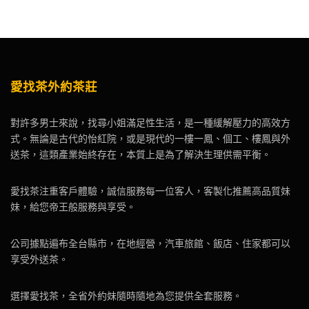
愛找茶外約茶莊
對許多男士來說，找尋小姐滿足性生活，是一種緩解壓力的高效方
式。無論是古代的怡紅院，或是現代的一樓一鳳、個工、樓鳳與外
送茶，這類產業始終存在，本質上是為了解決生理供需平衡。
愛找茶注重客戶體驗，誠信服務每一位客人，客製化推薦高品質妹
妹，給您帝王般服務與享受。
公司據點遍布全台縣市，在地經營，汽車旅館、飯店、住家都可以
享受外送茶。
選擇愛找茶，全省外約妹隨時隨地為您提供全套服務。