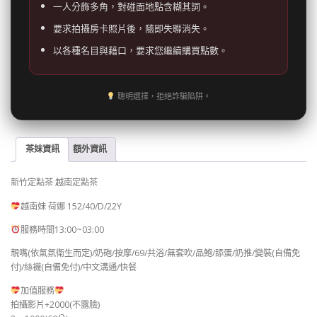
一人分飾多角，對碰面地點含糊其詞。
要求拍攝房卡照片後，隨即失聯消失。
以各種名目與藉口，要求您繼續購買點數。
聰明選擇，拒絕詐騙陷阱。
茶妹資訊
額外資訊
新竹定點茶 越南定點茶
越南妹 荷娜 152/40/D/22Y
服務時間13:00~03:00
親嘴(依氣氛衛生而定)/奶砲/按摩/69/共浴/無套吹/品鮑/舔蛋/奶推/變裝(自備免
付)/絲襪(自備免付)/中文溝通/快餐
加值服務
拍攝影片+2000(不露臉)